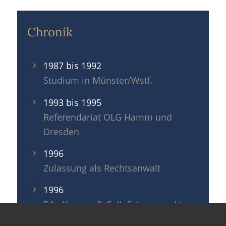
Chronik
1987 bis 1992
Studium in Münster/Wstf.
1993 bis 1995
Referendariat OLG Hamm und
Dresden
1996
Zulassung als Rechtsanwalt
1996
RAe Kreuzer & Coll. Schwerpunkt
Gesellschaftsrecht in